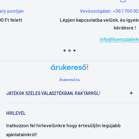
Vevőszolgálat: +36 1 700 9207 (H-P: 9-17h)
Lépjen kapcsolatba velünk, és igyekszünk válaszolni min
kérdésre !
info@licenszjatekok.hu
Árukereső.hu
JÁTÉKOK SZÉLES VÁLASZTÉKBAN, RAKTÁRRÓL!
HÍRLEVÉL
Ön is unja a sorban állást az üzletekben? Vásároljon
játékot könnyen és egyszerűen, lányoknak és fiúknak
Iratkozzon fel hírlevelünkre hogy értesüljön legújabb
a
licenszjatekok.hu
weboldalon, és rendelését 2-3
ajánlatainkról!