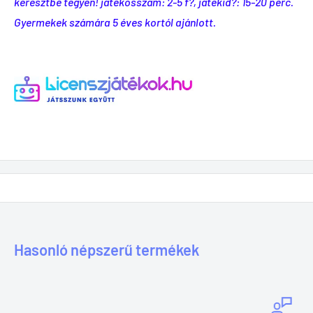
keresztbe tegyen! játékosszám: 2-5 f?, játékid?: 15-20 perc.
Gyermekek számára 5 éves kortól ajánlott.
Hasonló népszerű termékek