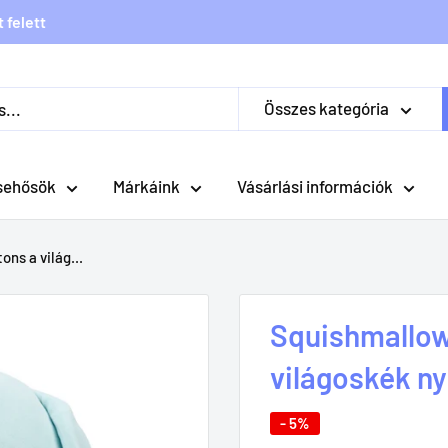
 felett
Összes kategória
sehősök
Márkáink
Vásárlási információk
ns a világ...
Squishmallow
világoskék ny
- 5%