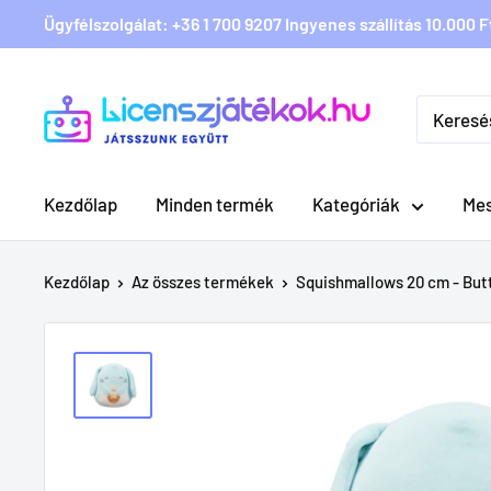
Ügyfélszolgálat: +36 1 700 9207 Ingyenes szállítás 10.000 Ft
Licenszjatekok.hu
Kezdőlap
Minden termék
Kategóriák
Me
Kezdőlap
Az összes termékek
Squishmallows 20 cm - Butto