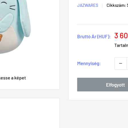
JAZWARES
Cikkszám:
3 60
Bruttó Ár (HUF):
Tartal
Mennyiség:
gesse a képet
Elfogyott