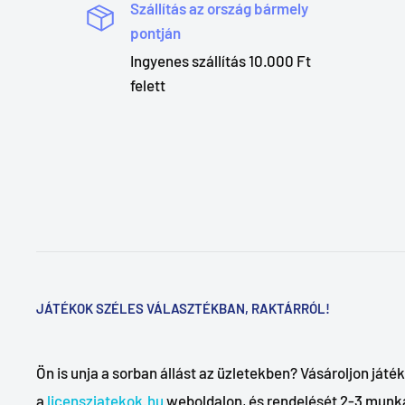
Szállítás az ország bármely
pontján
Ingyenes szállítás 10.000 Ft
felett
JÁTÉKOK SZÉLES VÁLASZTÉKBAN, RAKTÁRRÓL!
Ön is unja a sorban állást az üzletekben? Vásároljon ját
a
licenszjatekok.hu
weboldalon, és rendelését 2-3 munka