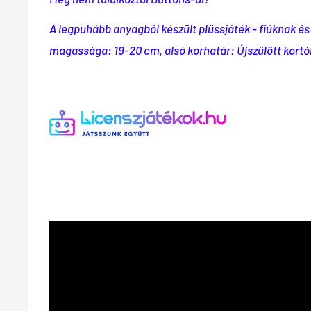
A legpuhább anyagból készült plüssjáték - fiúknak és
magassága: 19-20 cm, alsó korhatár: Újszülött kortó