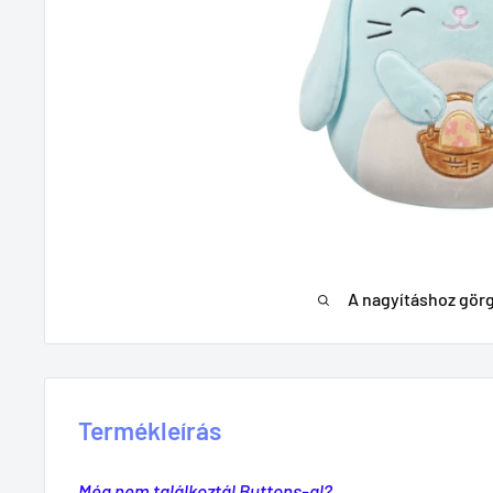
A nagyításhoz gör
Termékleírás
Még nem találkoztál Buttons-al?