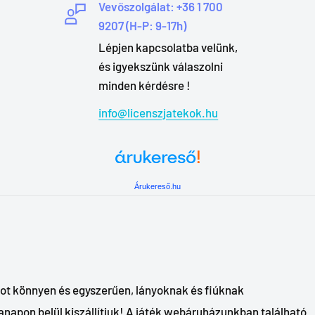
Vevőszolgálat: +36 1 700
9207 (H-P: 9-17h)
Lépjen kapcsolatba velünk,
és igyekszünk válaszolni
minden kérdésre !
info@licenszjatekok.hu
Árukereső.hu
ékot könnyen és egyszerűen, lányoknak és fiúknak
napon belül kiszállítjuk! A játék webáruházunkban található