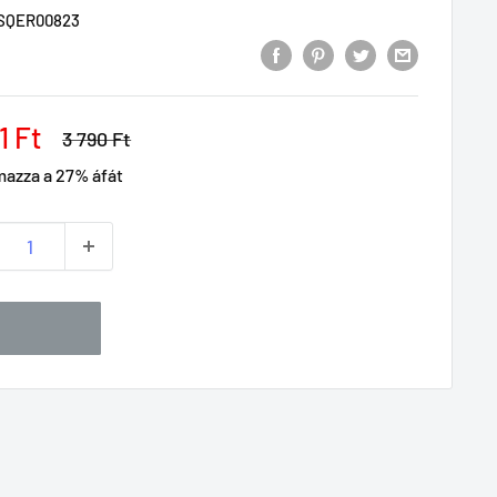
SQER00823
1 Ft
3 790 Ft
mazza a 27% áfát